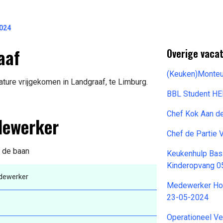
024
aaf
Overige vacat
(Keuken)Monteu
ure vrijgekomen in Landgraaf, te Limburg.
BBL Student H
Chef Kok Aan d
dewerker
Chef de Partie 
n de baan
Keukenhulp Bas
Kinderopvang 0
dewerker
Medewerker Hos
23-05-2024
Operationeel Ve