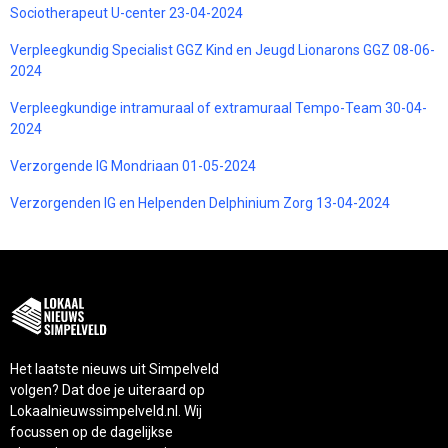
Sociotherapeut U-center 23-04-2024
Verpleegkundig Specialist GGZ Kind en Jeugd Lionarons GGZ 08-06-
2024
Verpleegkundige intramuraal of extramuraal Tempo-Team 30-04-
2024
Verzorgende IG Mondriaan 01-05-2024
Verzorgenden IG en Helpenden Delphinium Zorg 13-04-2024
Het laatste nieuws uit Simpelveld
volgen? Dat doe je uiteraard op
Lokaalnieuwssimpelveld.nl. Wij
focussen op de dagelijkse