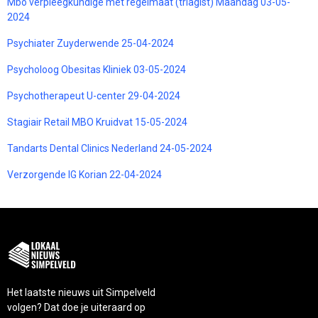
Mbo verpleegkundige met regelmaat (triagist) Maandag 03-05-
2024
Psychiater Zuyderwende 25-04-2024
Psycholoog Obesitas Kliniek 03-05-2024
Psychotherapeut U-center 29-04-2024
Stagiair Retail MBO Kruidvat 15-05-2024
Tandarts Dental Clinics Nederland 24-05-2024
Verzorgende IG Korian 22-04-2024
Het laatste nieuws uit Simpelveld
volgen? Dat doe je uiteraard op