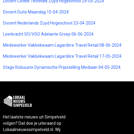
Docent Civiele Techniek Zuyd Hogeschool 29-05-2024
Docent Duits Maandag 15-04-2024
Docent Nederlands Zuyd Hogeschool 23-04-2024
Leerkracht SO/VSO Adelante Groep 06-06-2024
Medewerker Vakbekwaam Lagardère Travel Retail 08-06-2024
Medewerker Vakbekwaam Lagardère Travel Retail 17-05-2024
Stage Robuuste Dynamische Prijsstelling Mediaan 04-05-2024
Het laatste nieuws uit Simpelveld
volgen? Dat doe je uiteraard op
Lokaalnieuwssimpelveld.nl. Wij