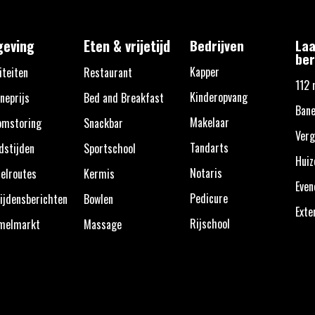
eving
Eten & vrijetijd
Bedrijven
Laa
ber
Kapper
iteiten
Restaurant
112 
Kinderopvang
neprijs
Bed and Breakfast
Bane
Makelaar
omstoring
Snackbar
Verg
Tandarts
dstijden
Sportschool
Huiz
Notaris
elroutes
Kermis
Eve
Pedicure
ijdensberichten
Bowlen
Exte
Rijschool
melmarkt
Massage