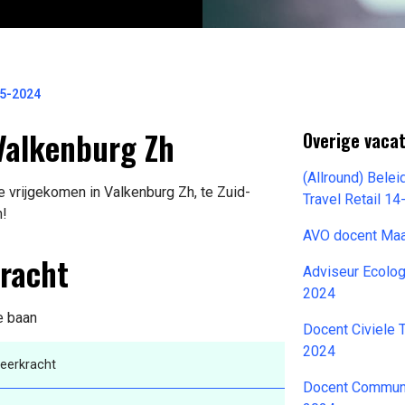
5-2024
Valkenburg Zh
Overige vacat
(Allround) Bele
e vrijgekomen in Valkenburg Zh, te Zuid-
Travel Retail 1
n!
AVO docent Ma
kracht
Adviseur Ecolo
2024
e baan
Docent Civiele
2024
eerkracht
Docent Communi