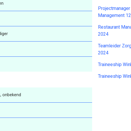
en
Projectmanager
Management 12
Restaurant Man
lliger
2024
Teamleider Zor
2024
Traineeship Win
Traineeship Win
, onbekend