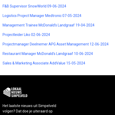
F&B Supervisor SnowWorld 09-06-2024
Logistics Project Manager Medtronic 07-05-2024
Management Trainee McDonald’s Landgraaf 19-04-2024
Projectleider Liko 02-06-2024
Projectmanager Deelnemer APG Asset Management 12-06-2024
Restaurant Manager McDonald’s Landgraaf 10-06-2024
Sales & Marketing Associate AddValue 15-05-2024
Het laatste nieuws uit Simpelveld
volgen? Dat doe je uiteraard op