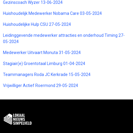
Gezinscoach Wyzer 13-06-2024
Huishoudelijk Medewerker Nobama Care 03-05-2024
Huishoudelijke Hulp CSU 27-05-2024
Leidinggevende medewerker attracties en onderhoud Timing 27-
05-2024
Medewerker Uitvaart Monuta 31-05-2024
Stagiair(e) Groentotaal Limburg 01-04-2024
Teammanagers Roda JC Kerkrade 15-05-2024
Vrijwilliger Actief Roermond 29-05-2024