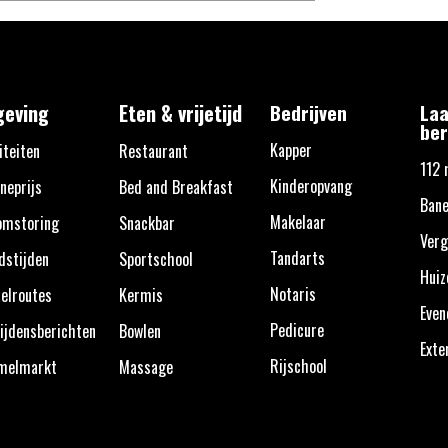
eving
Eten & vrijetijd
Bedrijven
Laa
ber
Kapper
iteiten
Restaurant
112 
Kinderopvang
neprijs
Bed and Breakfast
Bane
Makelaar
omstoring
Snackbar
Verg
Tandarts
dstijden
Sportschool
Huiz
Notaris
elroutes
Kermis
Eve
Pedicure
ijdensberichten
Bowlen
Exte
Rijschool
melmarkt
Massage