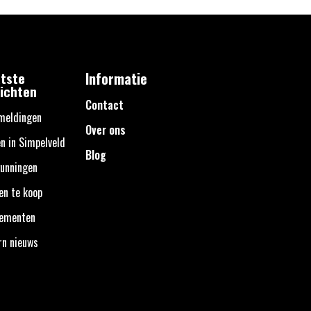
tste
Informatie
ichten
Contact
meldingen
Over ons
n in Simpelveld
Blog
unningen
en te koop
nementen
rn nieuws