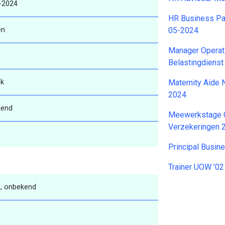
-2024
HR Business Pa
en
05-2024
Manager Operat
Belastingdiens
jk
Maternity Aide
2024
kend
Meewerkstage 
Verzekeringen 
Principal Busin
Trainer UOW ’0
, onbekend