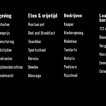
eving
Eten & vrijetijd
Bedrijven
Laa
ber
Kapper
iteiten
Restaurant
112 
Kinderopvang
neprijs
Bed and Breakfast
Bane
Makelaar
omstoring
Snackbar
Verg
Tandarts
dstijden
Sportschool
Huiz
Notaris
elroutes
Kermis
Eve
Pedicure
ijdensberichten
Bowlen
Exte
Rijschool
melmarkt
Massage