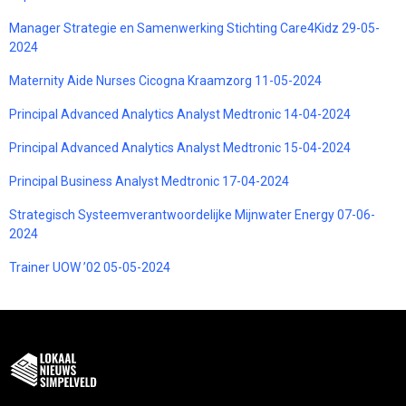
Manager Strategie en Samenwerking Stichting Care4Kidz 29-05-
2024
Maternity Aide Nurses Cicogna Kraamzorg 11-05-2024
Principal Advanced Analytics Analyst Medtronic 14-04-2024
Principal Advanced Analytics Analyst Medtronic 15-04-2024
Principal Business Analyst Medtronic 17-04-2024
Strategisch Systeemverantwoordelijke Mijnwater Energy 07-06-
2024
Trainer UOW ’02 05-05-2024