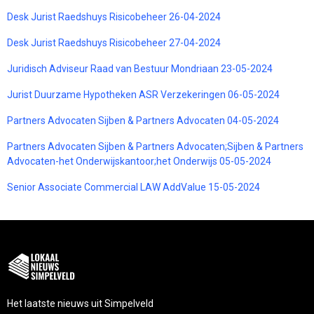
Desk Jurist Raedshuys Risicobeheer 26-04-2024
Desk Jurist Raedshuys Risicobeheer 27-04-2024
Juridisch Adviseur Raad van Bestuur Mondriaan 23-05-2024
Jurist Duurzame Hypotheken ASR Verzekeringen 06-05-2024
Partners Advocaten Sijben & Partners Advocaten 04-05-2024
Partners Advocaten Sijben & Partners Advocaten;Sijben & Partners
Advocaten-het Onderwijskantoor;het Onderwijs 05-05-2024
Senior Associate Commercial LAW AddValue 15-05-2024
Het laatste nieuws uit Simpelveld