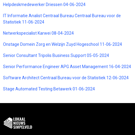
Helpdeskmedewerker Driessen 04-06-2024
IT Informatie Analist Centraal Bureau Centraal Bureau voor de
Statistiek 11-06-2024
Netwerkspecialist Karwei 08-04-2024
Onstage Domein Zorg en Welzijn Zuyd Hogeschool 11-06-2024
Senior Consultant Tripolis Business Support 05-05-2024
Senior Performance Engineer APG Asset Management 16-04-2024
Software Architect Centraal Bureau voor de Statistiek 12-06-2024
Stage Automated Testing Betawerk 01-06-2024