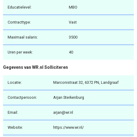
Educatielevel:
MBO
Contracttype:
Vast
Maximaal salaris:
3500
Uren per week:
40
Gegevens van WR.nl Solliciteren
Locatie:
Marconistraat 32, 6372 PN, Landgraaf
Contactpersoon:
Arjan Sterkenburg
Email:
arjan@wr.nl
Website:
https://www.wr.nl/