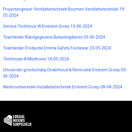
Projectengineer Ventilatietechniek Boomen Ventilatietechniek 19-
05-2024
Service Technicus W Eminent Groep 13-06-2024
Teamleider Klantgegevens Belastingdienst 03-06-2024
Teamleider Productie Emma Safety Footwear 23-05-2024
Technician III Medtronic 14-05-2024
Uitvoerder grootschalig Onderhoud & Renovatie Eminent Groep 03-
06-2024
Werkvoorbereider Installatietechniek Eminent Groep 08-04-2024