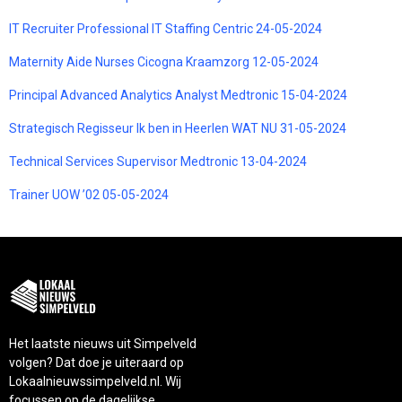
IT Recruiter Professional IT Staffing Centric 24-05-2024
Maternity Aide Nurses Cicogna Kraamzorg 12-05-2024
Principal Advanced Analytics Analyst Medtronic 15-04-2024
Strategisch Regisseur Ik ben in Heerlen WAT NU 31-05-2024
Technical Services Supervisor Medtronic 13-04-2024
Trainer UOW ’02 05-05-2024
Het laatste nieuws uit Simpelveld
volgen? Dat doe je uiteraard op
Lokaalnieuwssimpelveld.nl. Wij
focussen op de dagelijkse