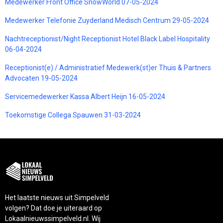
Medewerker Front Office SnowWorld 07-05-2024
Medewerker Telefonie Zuyderland Medisch Centrum 29-05-2024
Nachtreceptionist/Night Receptionist Hotel Black Label Hospitality
06-04-2024
Receptionist(e) / Administratief Medewerk(st)er Thuis & Partners
Advocaten 19-05-2024
Servicemedewerker Kassa Albert Heijn 16-05-2024
Toekomstige Collega Spauwen 31-03-2024
Het laatste nieuws uit Simpelveld
volgen? Dat doe je uiteraard op
Lokaalnieuwssimpelveld.nl. Wij