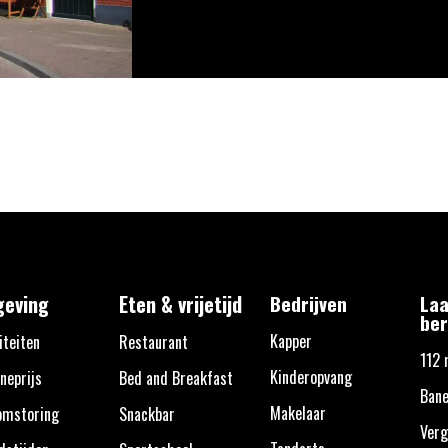
eving
Eten & vrijetijd
Bedrijven
Laa
ber
Kapper
iteiten
Restaurant
112 
Kinderopvang
neprijs
Bed and Breakfast
Bane
Makelaar
omstoring
Snackbar
Verg