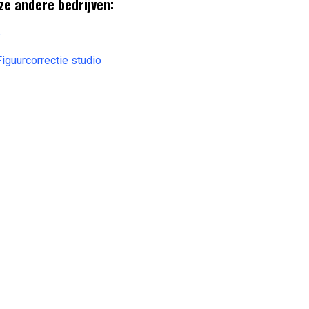
ze andere bedrijven:
s
iguurcorrectie studio