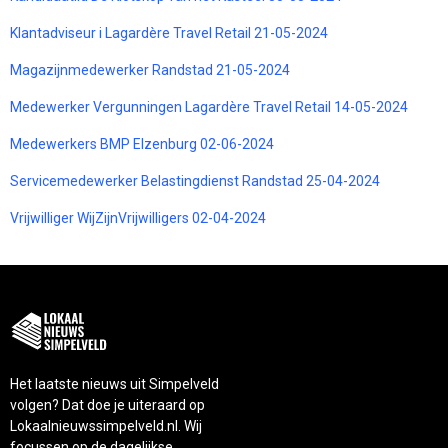
Klantadviseur i Lagardère Travel Retail 21-05-2024
Magazijnmedewerker Randstad 21-05-2024
Medewerker Vergunningen Lagardère Travel Retail 14-05-2024
Medewerkers BMP Elzenburg 02-06-2024
Servicemedewerker Belastingdienst Randstad 25-04-2024
Vrijwilliger WijZijnVrijwilligers 02-04-2024
Het laatste nieuws uit Simpelveld
volgen? Dat doe je uiteraard op
Lokaalnieuwssimpelveld.nl. Wij
focussen op de dagelijkse