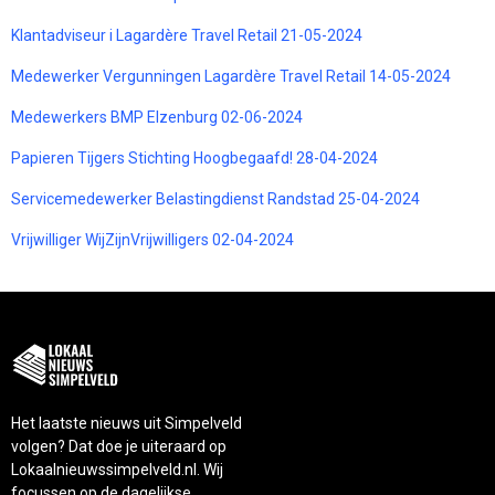
Klantadviseur i Lagardère Travel Retail 21-05-2024
Medewerker Vergunningen Lagardère Travel Retail 14-05-2024
Medewerkers BMP Elzenburg 02-06-2024
Papieren Tijgers Stichting Hoogbegaafd! 28-04-2024
Servicemedewerker Belastingdienst Randstad 25-04-2024
Vrijwilliger WijZijnVrijwilligers 02-04-2024
Het laatste nieuws uit Simpelveld
volgen? Dat doe je uiteraard op
Lokaalnieuwssimpelveld.nl. Wij
focussen op de dagelijkse