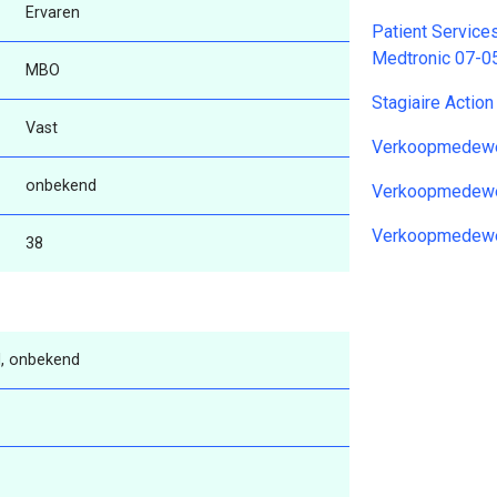
Ervaren
Patient Service
Medtronic 07-0
MBO
Stagiaire Actio
Vast
Verkoopmedewe
onbekend
Verkoopmedewer
Verkoopmedewer
38
, onbekend