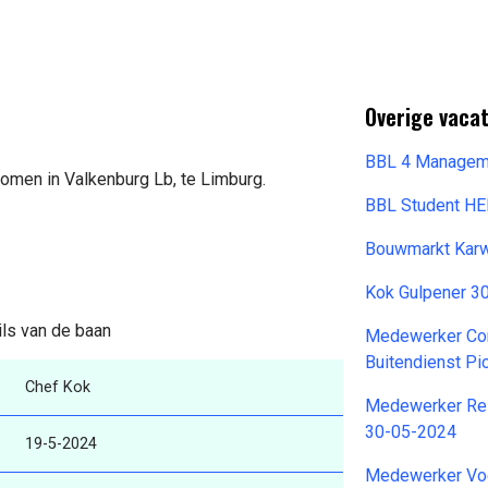
Overige vacat
BBL 4 Manageme
komen in Valkenburg Lb, te Limburg.
BBL Student H
Bouwmarkt Kar
Kok Gulpener 3
ils van de baan
Medewerker Com
Buitendienst Pi
Chef Kok
Medewerker Res
30-05-2024
19-5-2024
Medewerker Voe