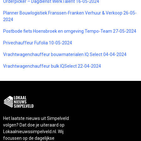
Orderpicker – Dagdienst WerkTalent 16-05-2024
Planner Bouwlogistiek Franssen-Franken Verhuur & Verkoop 26-05-
2024
Postbode fiets Hoensbroek en omgeving Tempo-Team 27-05-2024
Privechauffeur Fufolia 10-05-2024
Vrachtwagenchauffeur bouwmaterialen IQ Select 04-04-2024
Vrachtwagenchauffeur bulk IQSelect 22-04-2024
Het laatste nieuws uit Simpelveld
volgen? Dat doe je uiteraard op
Lokaalnieuwssimpelveld.nl. Wij
focussen op de dagelijkse