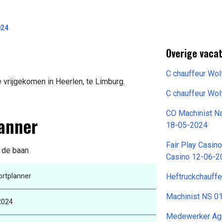
024
n
Overige vacat
C chauffeur Wo
 vrijgekomen in Heerlen, te Limburg.
C chauffeur Wo
CO Machinist Na
lanner
18-05-2024
Fair Play Casin
n de baan
Casino 12-06-2
ortplanner
Heftruckchauff
Machinist NS 0
2024
Medewerker Agr