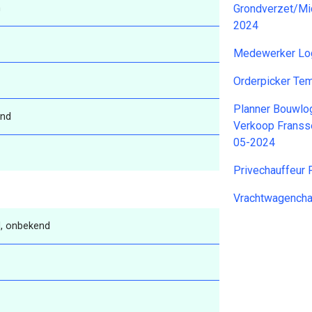
n
Grondverzet/Mi
2024
Medewerker Log
Orderpicker T
Planner Bouwlog
nd
Verkoop Franss
05-2024
Privechauffeur 
Vrachtwagencha
, onbekend