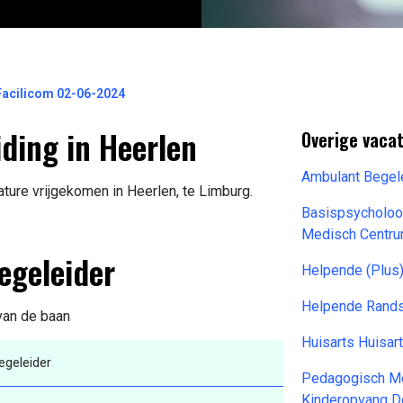
acilicom 02-06-2024
ing in Heerlen
Overige vacat
Ambulant Begele
ture vrijgekomen in Heerlen, te Limburg.
Basispsycholoo
Medisch Centr
egeleider
Helpende (Plu
Helpende Rand
 van de baan
Huisarts Huisar
egeleider
Pedagogisch Me
Kinderopvang D