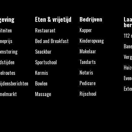
eving
Eten & vrijetijd
Bedrijven
Laa
ber
Kapper
iteiten
Restaurant
112 
Kinderopvang
neprijs
Bed and Breakfast
Bane
Makelaar
omstoring
Snackbar
Verg
Tandarts
dstijden
Sportschool
Huiz
Notaris
elroutes
Kermis
Eve
Pedicure
ijdensberichten
Bowlen
Exte
Rijschool
melmarkt
Massage