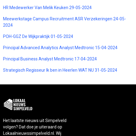
HR Medewerker Van Melik Keuken 29-05-2024
Meewerkstage Campus Recruitment ASR Verzekeringen 24-05-
2024
POH-GGZ De Wijkpraktijk 01-05-2024
Principal Advanced Analytics Analyst Medtronic 15-04-2024
Principal Business Analyst Medtronic 17-04-2024
Strategisch Regisseur Ik ben in Heerlen WAT NU 31-05-2024
Het laatste nieuws uit Simpelveld
volgen? Dat doe je uiteraard op
Lokaalnieuwssimpelveld.nl. Wij