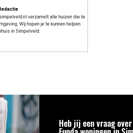
Redactie
impelveld.nl verzamelt alle huizen die te
mgeving. Wij hopen je te kunnen helpen
huis in Simpelveld.
Heb jij een vraag over
Funda woningen in Si