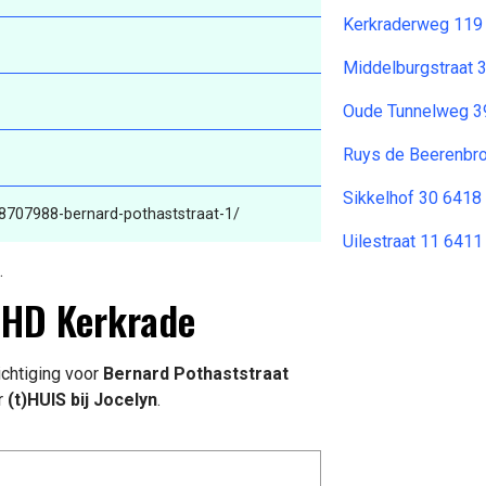
Kerkraderweg 119
Middelburgstraat 
Oude Tunnelweg 3
Ruys de Beerenbro
Sikkelhof 30 6418
88707988-bernard-pothaststraat-1/
Uilestraat 11 6411
.
 HD Kerkrade
chtiging voor
Bernard Pothaststraat
r
(t)HUIS bij Jocelyn
.