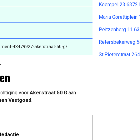
Koempel 23 6372 
Maria Gorettiplein
Peitzenberg 11 63
Retersbekerweg 5
tement-43479927-akerstraat-50-g/
St.Pieterstraat 26
.
len
chtiging voor
Akerstraat 50 G
aan
en Vastgoed
.
Redactie