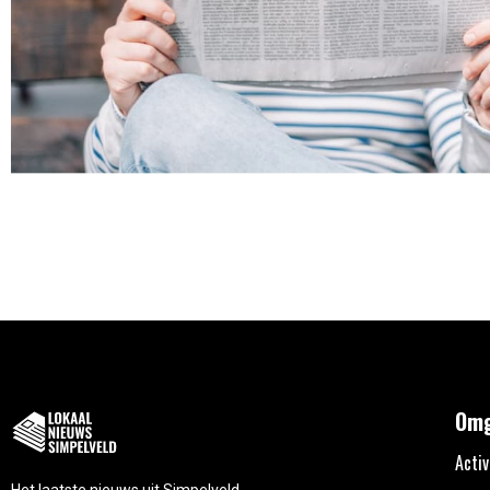
Omg
Activ