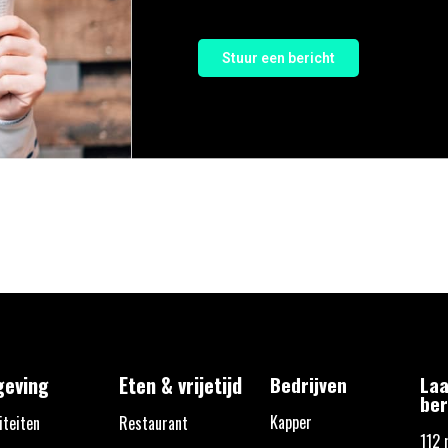
Stuur een bericht
eving
Eten & vrijetijd
Bedrijven
Laa
ber
Kapper
iteiten
Restaurant
112 