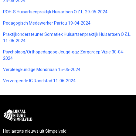
25-05-2024
POH-S Huisartsenpraktijk Huisartsen O.Z.L. 29-05-2024
Pedagogisch Medewerker Partou 19-04-2024
Praktijkondersteuner Somatiek Huisartsenpraktijk Huisartsen O.Z.L.
11-06-2024
Psycholoog/Orthopedagoog Jeugd-ggz Zorggroep Vizie 30-04-
2024
Verpleegkundige Mondriaan 15-05-2024
Verzorgende IG Randstad 11-06-2024
Het laatste nieuws uit Simpelveld