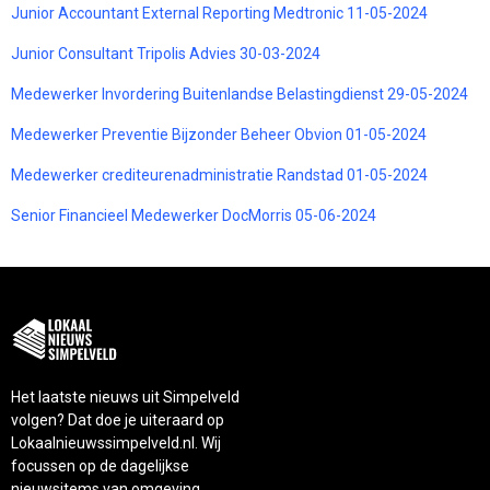
Junior Accountant External Reporting Medtronic 11-05-2024
Junior Consultant Tripolis Advies 30-03-2024
Medewerker Invordering Buitenlandse Belastingdienst 29-05-2024
Medewerker Preventie Bijzonder Beheer Obvion 01-05-2024
Medewerker crediteurenadministratie Randstad 01-05-2024
Senior Financieel Medewerker DocMorris 05-06-2024
Het laatste nieuws uit Simpelveld
volgen? Dat doe je uiteraard op
Lokaalnieuwssimpelveld.nl. Wij
focussen op de dagelijkse
nieuwsitems van omgeving