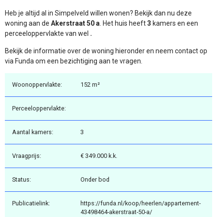
Heb je altijd al in Simpelveld willen wonen? Bekijk dan nu deze
woning aan de
Akerstraat 50 a
. Het huis heeft
3
kamers en een
perceeloppervlakte van wel
.
Bekijk de informatie over de woning hieronder en neem contact op
via Funda om een bezichtiging aan te vragen.
Woonoppervlakte:
152 m²
Perceeloppervlakte:
Aantal kamers:
3
Vraagprijs:
€ 349.000 k.k.
Status:
Onder bod
Publicatielink:
https://funda.nl/koop/heerlen/appartement-
43498464-akerstraat-50-a/