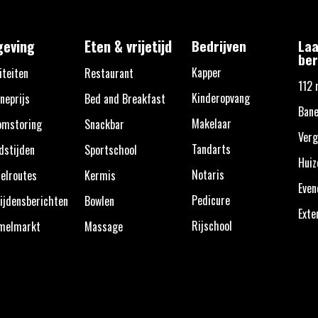
eving
Eten & vrijetijd
Bedrijven
Laa
ber
Kapper
iteiten
Restaurant
112 
Kinderopvang
neprijs
Bed and Breakfast
Bane
Makelaar
omstoring
Snackbar
Verg
Tandarts
dstijden
Sportschool
Huiz
Notaris
elroutes
Kermis
Eve
Pedicure
ijdensberichten
Bowlen
Exte
Rijschool
melmarkt
Massage