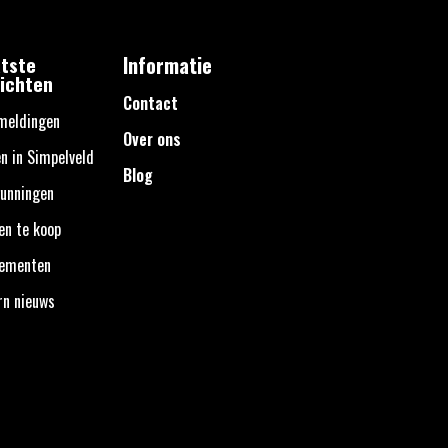
tste
Informatie
ichten
Contact
meldingen
Over ons
n in Simpelveld
Blog
unningen
en te koop
nementen
rn nieuws