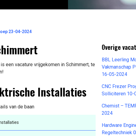
roep 23-04-2024
Schimmert
Overige vacat
BBL Leerling M
 is een vacature vrijgekomen in Schimmert, te
Vakmanschap Per
n!
16-05-2024
ktrische Installaties
CNC Frezer Pro
Solliciteren 10
Chemist – TEMP
tails van de baan
2024
stallaties
Hardware Engin
Regeltechniek 