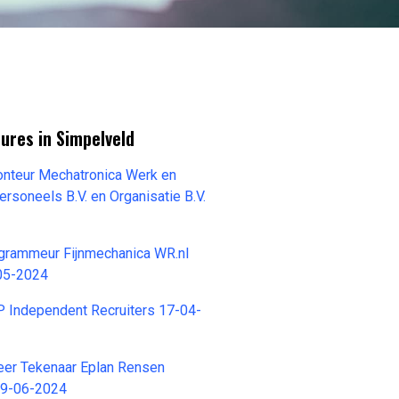
ures in Simpelveld
onteur Mechatronica Werk en
soneels B.V. en Organisatie B.V.
grammeur Fijnmechanica WR.nl
-05-2024
 Independent Recruiters 17-04-
eer Tekenaar Eplan Rensen
09-06-2024