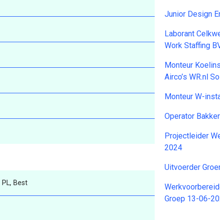
Junior Design 
Laborant Celkwe
Work Staffing 
Monteur Koelin
Airco’s WR.nl So
Monteur W-insta
Operator Bakke
Projectleider W
2024
Uitvoerder Groe
 PL, Best
Werkvoorbereid
Groep 13-06-2