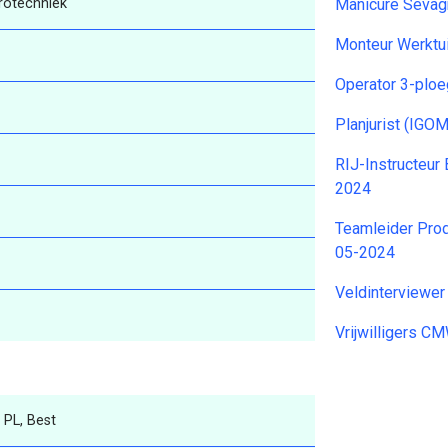
rotechniek
Manicure Sevag
Monteur Werktu
Operator 3-plo
Planjurist (IG
RIJ-Instructeur
2024
Teamleider Pro
05-2024
Veldinterviewe
Vrijwilligers 
 PL, Best