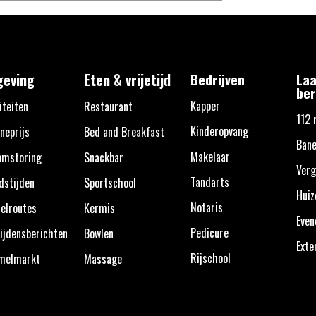
eving
Eten & vrijetijd
Bedrijven
Laa
ber
Kapper
iteiten
Restaurant
112 
Kinderopvang
neprijs
Bed and Breakfast
Bane
Makelaar
omstoring
Snackbar
Verg
Tandarts
dstijden
Sportschool
Huiz
Notaris
elroutes
Kermis
Eve
Pedicure
ijdensberichten
Bowlen
Exte
Rijschool
melmarkt
Massage