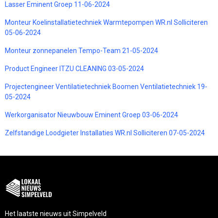
Lasser Eminent Groep 11-06-2024
Monteur Koelinstallatietechniek Warmtepompen WR.nl Solliciteren
05-06-2024
Monteur zonnepanelen Tempo-Team 21-05-2024
Product Engineer ITZU CLEANING 03-05-2024
Projectengineer Ventilatietechniek Boomen Ventilatietechniek 19-
05-2024
Werkorganisator Nieuwbouw Eminent Groep 03-06-2024
Zelfstandige Loodgieter Installaties WR.nl Solliciteren 07-05-2024
Het laatste nieuws uit Simpelveld