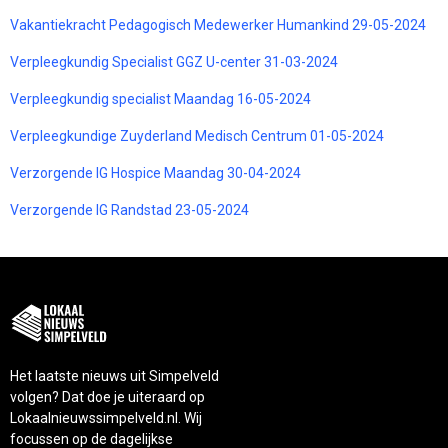
Vakantiekracht Pedagogisch Medewerker Humankind 29-05-2024
Verpleegkundig Specialist GGZ U-center 31-03-2024
Verpleegkundig specialist Maandag 16-05-2024
Verpleegkundige Zuyderland Medisch Centrum 01-05-2024
Verzorgende IG Hospice Maandag 30-04-2024
Verzorgende IG Randstad 23-05-2024
Het laatste nieuws uit Simpelveld
volgen? Dat doe je uiteraard op
Lokaalnieuwssimpelveld.nl. Wij
focussen op de dagelijkse