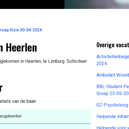
oep Vizie 30-04-2024
n Heerlen
Overige vacat
Activiteitenbeg
gekomen in Heerlen, te Limburg. Solliciteer
2024
Ambulant Woonb
r
BBL-Student Pe
Groep 23-05-2
etails van de baan
GZ-Psycholoog
eugdwerker
Helpende intra
Helpende voor 