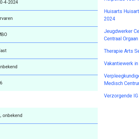
0-4-2024
Huisarts Huisart
rvaren
2024
Jeugdwerker Ce
MBO
Centraal Orgaa
ast
Therapie Arts 
Vakantiewerk i
nbekend
Verpleegkundig
6
Medisch Centr
Verzorgende IG
, onbekend