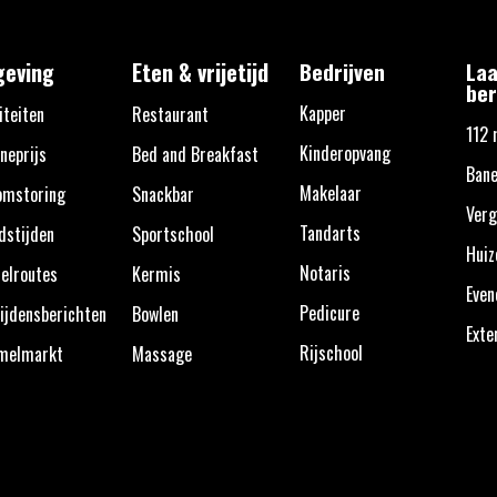
eving
Eten & vrijetijd
Bedrijven
Laa
ber
Kapper
iteiten
Restaurant
112 
Kinderopvang
neprijs
Bed and Breakfast
Bane
Makelaar
omstoring
Snackbar
Verg
Tandarts
dstijden
Sportschool
Huiz
Notaris
elroutes
Kermis
Eve
Pedicure
ijdensberichten
Bowlen
Exte
Rijschool
melmarkt
Massage