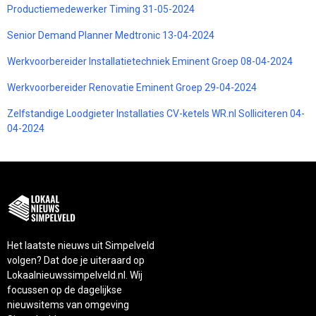
Productiemedewerker Timing 31-05-2024
Senior Demand Planner Medtronic 13-04-2024
Werkvoorbereider Installatietechniek Eminent Groep 08-04-2024
Werkvoorbereider Renovatie Eminent Groep 29-04-2024
Zelfstandige Loodgieter Installaties CV-ketels WR.nl Solliciteren 04-
04-2024
Het laatste nieuws uit Simpelveld
volgen? Dat doe je uiteraard op
Lokaalnieuwssimpelveld.nl. Wij
focussen op de dagelijkse
nieuwsitems van omgeving