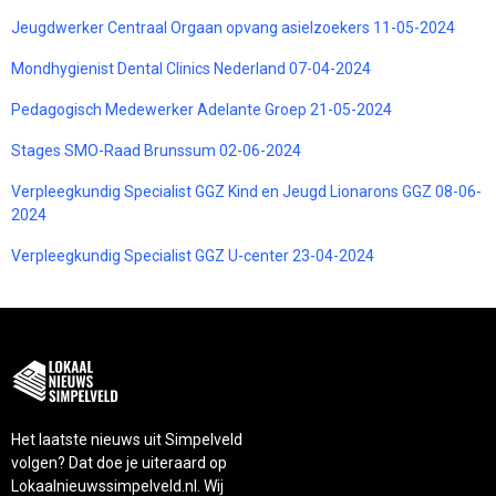
Jeugdwerker Centraal Orgaan opvang asielzoekers 11-05-2024
Mondhygienist Dental Clinics Nederland 07-04-2024
Pedagogisch Medewerker Adelante Groep 21-05-2024
Stages SMO-Raad Brunssum 02-06-2024
Verpleegkundig Specialist GGZ Kind en Jeugd Lionarons GGZ 08-06-
2024
Verpleegkundig Specialist GGZ U-center 23-04-2024
Het laatste nieuws uit Simpelveld
volgen? Dat doe je uiteraard op
Lokaalnieuwssimpelveld.nl. Wij