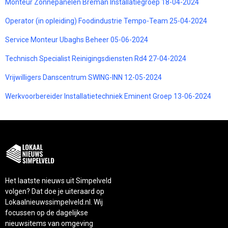
Monteur Zonnepanelen Breman Installatiegroep 18-04-2024
Operator (in opleiding) Foodindustrie Tempo-Team 25-04-2024
Service Monteur Ubaghs Beheer 05-06-2024
Technisch Specialist Reinigingsdiensten Rd4 27-04-2024
Vrijwilligers Danscentrum SWING-INN 12-05-2024
Werkvoorbereider Installatietechniek Eminent Groep 13-06-2024
Het laatste nieuws uit Simpelveld
volgen? Dat doe je uiteraard op
Lokaalnieuwssimpelveld.nl. Wij
focussen op de dagelijkse
nieuwsitems van omgeving