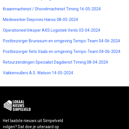
Kraanmachinist / Shovelmachinist Timing 16-05-2024
Medewerker Diepvries Hanos 08-05-2024
Operationeel Inkoper AXS Logistiek Venlo 03-04-2024
Postbezorger Brunssum en omgeving Tempo-Team 04-06-2024
Postbezorger fiets Vaals en omgeving Tempo-Team 04-06-2024
Retourzendingen Specialist Dagdienst Timing 08-04-2024
Vakkenvullers A.S. Watson 14-05-2024
Het laatste nieuws uit Simpelveld
volgen? Dat doe je uiteraard op