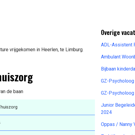
Overige vacat
ADL-Assistent 
ure vrijgekomen in Heerlen, te Limburg.
Ambulant Woonb
Bijbaan kinderd
huiszorg
GZ-Psycholoog
 van de baan
GZ-Psycholoog
Junior Begeleid
Thuiszorg
2024
4
Oppas / Nanny 