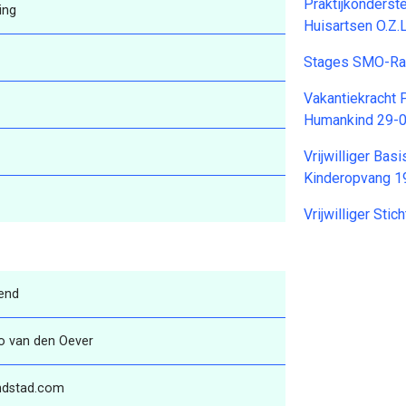
Praktijkonderst
ing
Huisartsen O.Z.
Stages SMO-Ra
Vakantiekracht
Humankind 29-
Vrijwilliger Ba
Kinderopvang 1
Vrijwilliger St
end
 van den Oever
ndstad.com