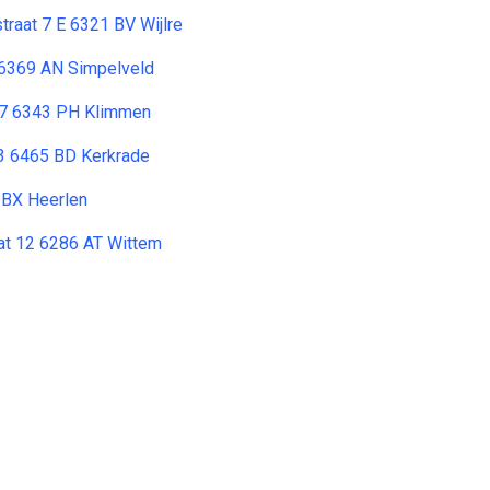
raat 7 E 6321 BV Wijlre
a 6369 AN Simpelveld
7 6343 PH Klimmen
 3 6465 BD Kerkrade
 BX Heerlen
at 12 6286 AT Wittem