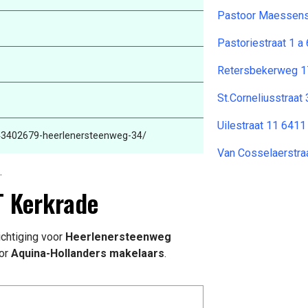
Pastoor Maessenst
Pastoriestraat 1 
Retersbekerweg 1
St.Corneliusstraat
Uilestraat 11 6411
-43402679-heerlenersteenweg-34/
Van Cosselaerstra
.
T Kerkrade
chtiging voor
Heerlenersteenweg
or
Aquina-Hollanders makelaars
.