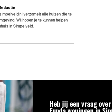
Redactie
impelveld.nl verzamelt alle huizen die te
mgeving. Wij hopen je te kunnen helpen
huis in Simpelveld.
Heb jij een vraag over
Funda woningen in Si