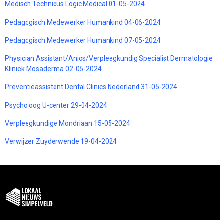
Medisch Technicus Logic Medical 01-05-2024
Pedagogisch Medewerker Humankind 04-06-2024
Pedagogisch Medewerker Humankind 07-05-2024
Physician Assistant/Anios/Verpleegkundig Specialist Dermatologie
Kliniek Mosaderma 02-05-2024
Preventieassistent Dental Clinics Nederland 31-05-2024
Psycholoog U-center 29-04-2024
Verpleegkundige Mondriaan 15-05-2024
Verwijzer Zuyderwende 19-04-2024