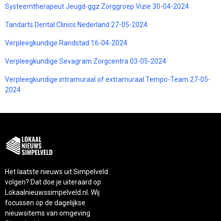
Systeemtherapeut Jeugd-ggz Zorggroep Vizie 30-04-2024
Tandarts Dental Clinics Nederland 27-05-2024
Verpleegkundige Randstad 16-04-2024
Verpleegkundige Sevagram Zorgcentra 03-05-2024
Verpleegkundige intramuraal of extramuraal Tempo-Team 27-05-
2024
Het laatste nieuws uit Simpelveld
volgen? Dat doe je uiteraard op
Lokaalnieuwssimpelveld.nl. Wij
focussen op de dagelijkse
nieuwsitems van omgeving