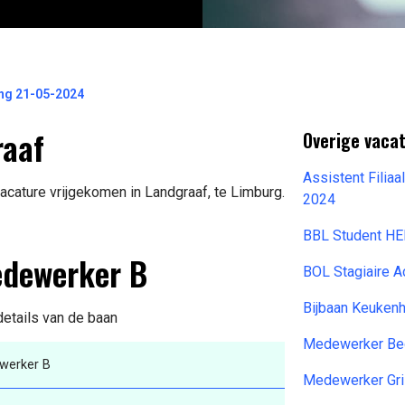
ng 21-05-2024
raaf
Overige vacat
Assistent Filia
cature vrijgekomen in Landgraaf, te Limburg.
2024
BBL Student H
edewerker B
BOL Stagiaire A
Bijbaan Keuken
details van de baan
Medewerker Bed
werker B
Medewerker Gri