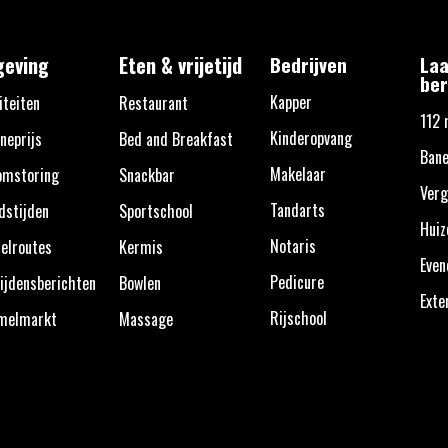
eving
Eten & vrijetijd
Bedrijven
Laa
ber
Kapper
iteiten
Restaurant
112 
Kinderopvang
neprijs
Bed and Breakfast
Bane
Makelaar
omstoring
Snackbar
Verg
Tandarts
dstijden
Sportschool
Huiz
Notaris
elroutes
Kermis
Eve
Pedicure
ijdensberichten
Bowlen
Exte
Rijschool
melmarkt
Massage