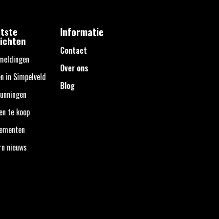
tste
Informatie
ichten
Contact
meldingen
Over ons
n in Simpelveld
Blog
unningen
en te koop
nementen
rn nieuws