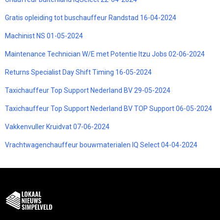
Gratis opleiding tot buschauffeur Randstad 16-04-2024
Machinist NS 01-05-2024
Maintenance Technician W/E met Potentie Itzu Jobs 02-06-2024
Returns Specialist Day Shift Timing 16-05-2024
Taxichauffeur Top Support Nederland BV 29-05-2024
Taxichauffeur Top Support Nederland BV TOP Support 06-05-2024
Vakkenvuller Kruidvat 07-06-2024
Vrachtwagenchauffeur bouwmaterialen IQ Select 04-04-2024