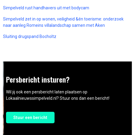
Simpelveld rust handhavers uit met bodycam
Simpelveld zet in op wonen, veiligheid &én toerisme: onderzoek
naar aanleg Romeins villalandschap samen met Aken
Sluiting drugspand Bocholtz
Persbericht insturen?
Wil jij ook een persbericht laten plaatsen op
Lokaalnieuwssimpelveld.nl? Stuur ons dan een bericht!
Stuur een bericht