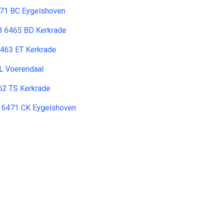
471 BC Eygelshoven
 3 6465 BD Kerkrade
6463 ET Kerkrade
L Voerendaal
462 TS Kerkrade
C 6471 CK Eygelshoven