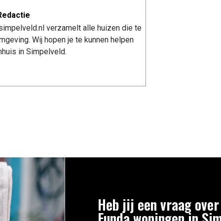
Redactie
impelveld.nl verzamelt alle huizen die te
mgeving. Wij hopen je te kunnen helpen
huis in Simpelveld.
Heb jij een vraag over
Funda woningen in Si