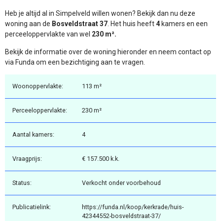
Heb je altijd al in Simpelveld willen wonen? Bekijk dan nu deze
woning aan de
Bosveldstraat 37
. Het huis heeft
4
kamers en een
perceeloppervlakte van wel
230 m².
Bekijk de informatie over de woning hieronder en neem contact op
via Funda om een bezichtiging aan te vragen.
Woonoppervlakte:
113 m²
Perceeloppervlakte:
230 m²
Aantal kamers:
4
Vraagprijs:
€ 157.500 k.k.
Status:
Verkocht onder voorbehoud
Publicatielink:
https://funda.nl/koop/kerkrade/huis-
42344552-bosveldstraat-37/