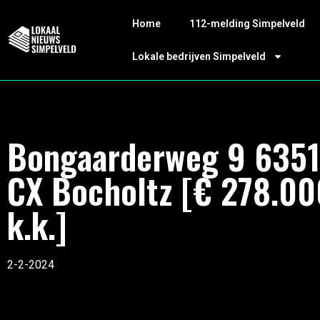
Home
112-melding Simpelveld
Lokale bedrijven Simpelveld
Bongaarderweg 9 6351
CX Bocholtz [€ 278.00
k.k.]
2-2-2024