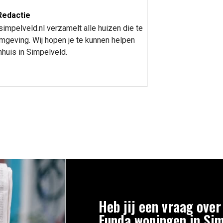
Redactie
impelveld.nl verzamelt alle huizen die te
mgeving. Wij hopen je te kunnen helpen
huis in Simpelveld.
Heb jij een vraag over
Funda woningen in Si