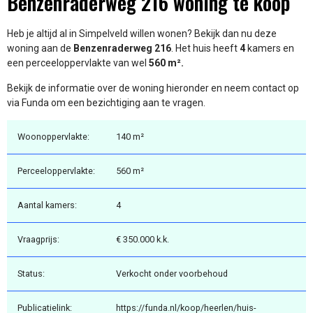
Benzenraderweg 216 woning te koop
Heb je altijd al in Simpelveld willen wonen? Bekijk dan nu deze
woning aan de
Benzenraderweg 216
. Het huis heeft
4
kamers en
een perceeloppervlakte van wel
560 m².
Bekijk de informatie over de woning hieronder en neem contact op
via Funda om een bezichtiging aan te vragen.
Woonoppervlakte:
140 m²
Perceeloppervlakte:
560 m²
Aantal kamers:
4
Vraagprijs:
€ 350.000 k.k.
Status:
Verkocht onder voorbehoud
Publicatielink:
https://funda.nl/koop/heerlen/huis-