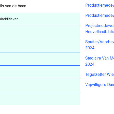
Productiemedew
ils van de baan
Productiemedew
ladditieven
Projectmedewerk
Heuvellandbibl
Spuiter/Voorbe
2024
Stagiaire Van M
2024
Tegelzetter Wi
Vrijwilligers 