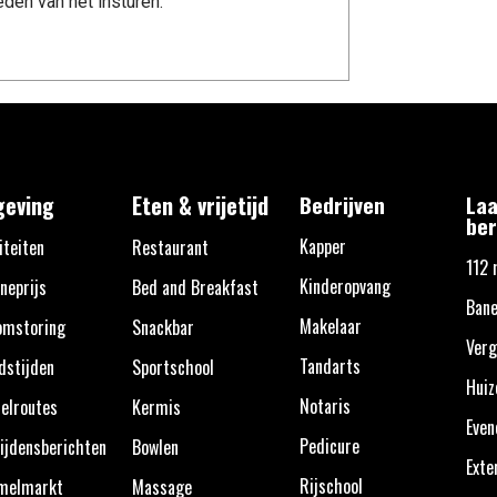
den van het insturen.
eving
Eten & vrijetijd
Bedrijven
Laa
ber
Kapper
iteiten
Restaurant
112 
Kinderopvang
neprijs
Bed and Breakfast
Bane
Makelaar
omstoring
Snackbar
Verg
Tandarts
dstijden
Sportschool
Huiz
Notaris
elroutes
Kermis
Eve
Pedicure
ijdensberichten
Bowlen
Exte
Rijschool
melmarkt
Massage