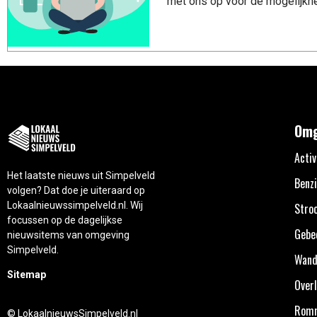
met ons op voor de mogelijkhe
Omg
Activ
Het laatste nieuws uit Simpelveld
Benzi
volgen? Dat doe je uiteraard op
Lokaalnieuwssimpelveld.nl. Wij
Stro
focussen op de dagelijkse
Gebe
nieuwsitems van omgeving
Simpelveld.
Wand
Sitemap
Overl
Rom
© LokaalnieuwsSimpelveld.nl